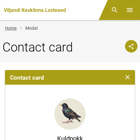
Viljandi Kesklinna Lasteaed
Otsing
Open/
Breadcrumb
Home
Modal
Contact card
Contact card
Close 
Kuldnokk