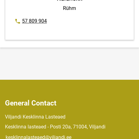
Rühm
Phone number
57 809 904
General Contact
Viljandi Kesklinna Lasteaed
Kesklinna lasteaed - Posti 20a, 71004, Viljandi
kesklinnalasteaed@viljandi.ee